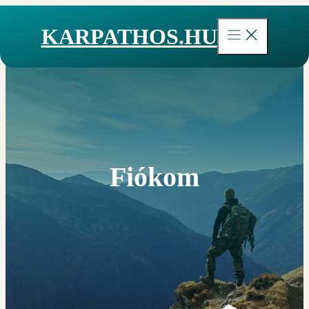
Kilépés
a
KARPATHOS.HU
tartalomba
Fiókom